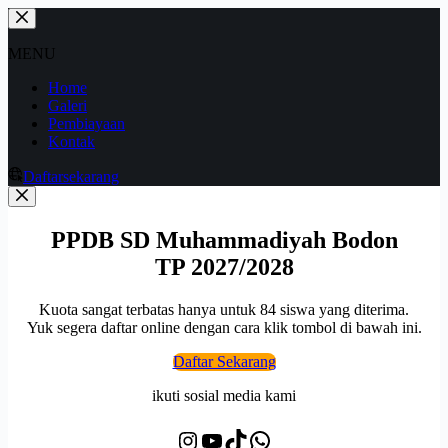
Skip
to
content
MENU
Home
Galeri
Pembiayaan
Kontak
Daftar
sekarang
PPDB SD Muhammadiyah Bodon
TP 2027/2028
Kuota sangat terbatas hanya untuk 84 siswa yang diterima.
Yuk segera daftar online dengan cara klik tombol di bawah ini.
Daftar Sekarang
ikuti sosial media kami
Instagram
YouTube
TikTok
WhatsApp