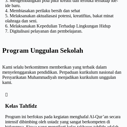
3. Mengembangkan pola pikir kreatif dan terbuka terhadap ide-
ide baru.
4. Membiasakan perilaku bersih dan sehat
5. Melaksanakan aktualiasasi potensi, kreatifitas, bakat minat
olahraga dan seni.
6. Melaksanakan Kepedulian Terhadap Lingkungan Hidup
7. Digitalisasi pelayanan dan pembelajaran.
Program Unggulan Sekolah
Kami selalu berkomitmen memberikan yang terbaik dalam
menyelenggarakan pendidikan. Perpaduan kurikulum nasional dan
Persyarikatan Muhammadiyah menjadikan kurikulum unggulan
kami.
Kelas Tahfidz
Program ini berfokus pada kegiatan menghafal Al-Qur’an secara
intensif dibimbing oleh ustadz yang sangat berkompeten di
bidangnya. Siswa yang mengikuti kelas takhasus tahfidz adalah